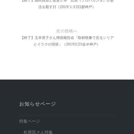
ナ
【終了】国民投票と改憲ＣＭ 広告（プロパガンダ）が憲
法を殺す日（2019/１/13日@神戸）
ビ
ゲ
ー
次の投稿へ
【終了】玉本英子さん帰国報告会「取材映像で見るシリア
シ
とイラクの現状」（2019/1/25金＠神戸）
ョ
ン
お知らせページ
特集ページ
松尾匡さん特集