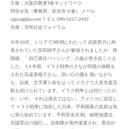
主催；大阪宗教者9条ネットワーク
問合せ先（事務局；宣光寺 小倉） メール
ogura@jiin.com ＴＥＬ 090-5257-2492
共催；市民社会フォーラム
今年10月、シリアで3年間にわたって 武装勢力に拘
束されていた安田純平さんが 解放されましたが、帰
国後、「自己責任バッシング」の嵐が巻き起こりま
した。 1４年前、イラク戦争のさなか同様の体験を
された高遠菜穂子さん。深い心の傷を 負いながら
も、以後、文字通り命をはって イラクで人道支援活
動を続けられています。イラク戦争とは何だったの
か。いや、 それは過去ではない。アメリカに追従し
て イラク戦争に加担した日本。平和国家の名前は地
に落ち始めています。平和安全法 制、秘密保護法、
共謀罪法の強行…。自衛隊が海外派遣され、憲法が