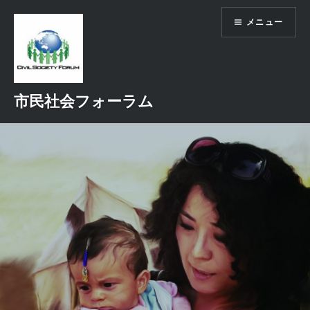
コ
メニュー
ン
テ
ン
ツ
へ
市民社会フォーラム
ス
キ
ッ
プ