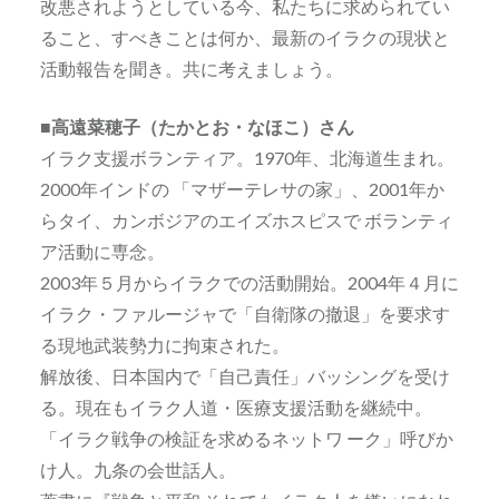
改悪されようとしている今、私たちに求められてい
ること、すべきことは何か、最新のイラクの現状と
活動報告を聞き。共に考えましょう。
■高遠菜穂子（たかとお・なほこ）さん
イラク支援ボランティア。1970年、北海道生まれ。
2000年インドの 「マザーテレサの家」、2001年か
らタイ、カンボジアのエイズホスピスで ボランティ
ア活動に専念。
2003年５月からイラクでの活動開始。2004年４月に
イラク・ファルージャで「自衛隊の撤退」を要求す
る現地武装勢力に拘束された。
解放後、日本国内で「自己責任」バッシングを受け
る。現在もイラク人道・医療支援活動を継続中。
「イラク戦争の検証を求めるネットワ ーク」呼びか
け人。九条の会世話人。