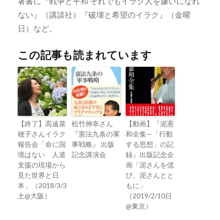
著書に『戦争と平和 それでもイラク人を嫌いになれ
ない』（講談社）『破壊と希望のイラク』（金曜
日）など。
この記事も読まれています
【終了】高遠菜
松竹伸幸さん
【動画】『泥憲
穂子さんイラク
『憲法九条の軍
和全集—「行動
報告会「命に国
事戦略』 出版
する思想」の記
境はない 人道
記念講演会
録』出版記念企
支援の現場から
画「泥さんを偲
見た世界と日
び、泥さんとと
本」（2018/3/3
もに」
土@大阪）
（2019/2/10日
@東京）