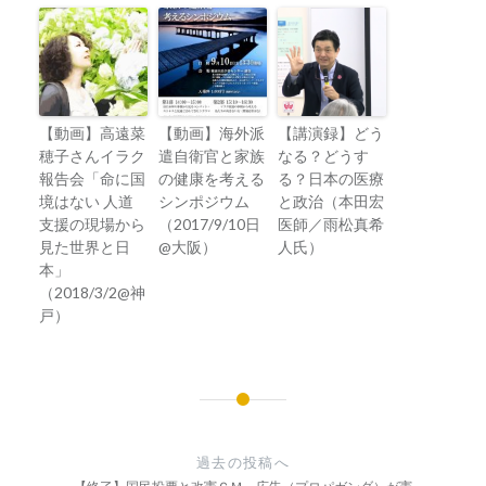
【動画】高遠菜
【動画】海外派
【講演録】どう
穂子さんイラク
遣自衛官と家族
なる？どうす
報告会「命に国
の健康を考える
る？日本の医療
境はない 人道
シンポジウム
と政治（本田宏
支援の現場から
（2017/9/10日
医師／雨松真希
見た世界と日
@大阪）
人氏）
本」
（2018/3/2@神
戸）
投
稿
過去の投稿へ