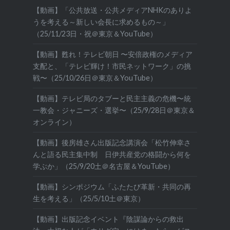
【動画】「公共放送・公共メディアNHKのありよ
うを考える～新しい会長に求めるもの～」
（25/11/23日・祝＠東京＆YouTube）
【動画】甦れ！テレビ朝日 〜安倍政権のメディア
支配と、「テレビ輝け！市民ネットワーク」の挑
戦〜（25/10/26日＠東京＆YouTube）
【動画】テレビ局のタブーと民主主義の危機〜統
一教会・ジャニーズ・選挙〜（25/9/28日＠東京＆
オンライン）
【動画】後房雄さん出版記念講演会「松竹伸幸さ
んと語る民主集中制 日伊共産党の格闘から何を
学ぶか」（25/9/20土＠名古屋＆YouTube）
【動画】シンポジウム「ふたたび革新・共同の再
生を考える」（25/5/10土＠東京）
【動画】出版記念イベント『陰謀論からの救出