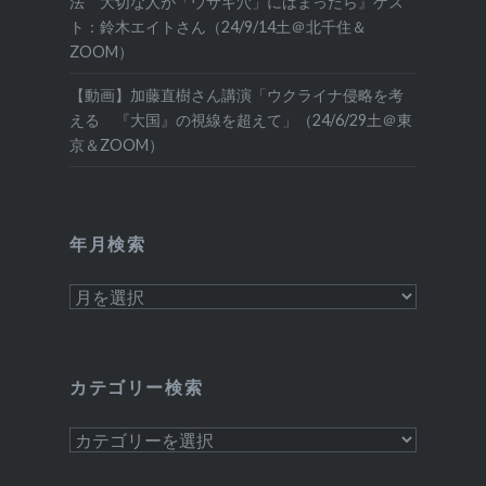
法 大切な人が「ウサギ穴」にはまったら』ゲス
ト：鈴木エイトさん（24/9/14土＠北千住＆
ZOOM）
【動画】加藤直樹さん講演「ウクライナ侵略を考
える 『大国』の視線を超えて」（24/6/29土＠東
京＆ZOOM）
年月検索
年
月
検
索
カテゴリー検索
カ
テ