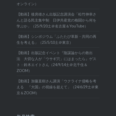
オンライン）
【動画】後房雄さん出版記念講演会「松竹伸幸さ
んと語る民主集中制 日伊共産党の格闘から何を
学ぶか」（25/9/20土＠名古屋＆YouTube）
【動画】シンポジウム「ふたたび革新・共同の再
生を考える」（25/5/10土＠東京）
【動画】出版記念イベント『陰謀論からの救出
法 大切な人が「ウサギ穴」にはまったら』ゲス
ト：鈴木エイトさん（24/9/14土＠北千住＆
ZOOM）
【動画】加藤直樹さん講演「ウクライナ侵略を考
える 『大国』の視線を超えて」（24/6/29土＠東
京＆ZOOM）