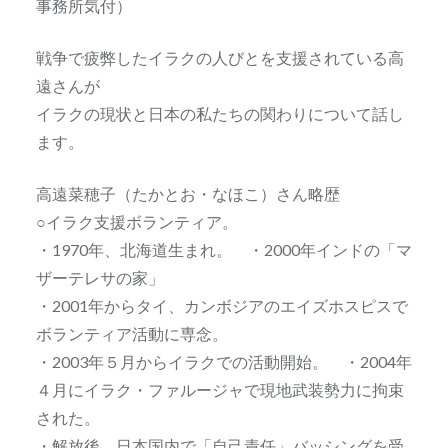
事務所
気付）
戦争で疲弊したイラクの人びとを支援されている高
遠さん
が
イラクの現状と日本の私たちの関わりについて話し
ます。
高遠菜穂子（たかとお・なほこ）さん略歴
○イラク支援ボランティア。
・1970年、北海道生まれ。 ・2000年インドの「
マ
ザーテレサの家」
・2001年からタイ、カンボジアのエイズホスピスで
ボ
ランティア活動に専念。
・2003年５月からイラクでの活動開始。 ・2004
年
４月にイラク・ファルージャで現地武装勢力に拘束
され
た。
・解放後、日本国内で「自己責任」バッシングを受