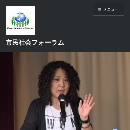
コ
メニュー
ン
テ
ン
ツ
へ
市民社会フォーラム
ス
キ
ッ
プ