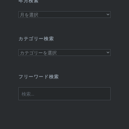
年月検索
年
月
検
索
カテゴリー検索
カ
テ
ゴ
リ
フリーワード検索
ー
検
検
索
索: