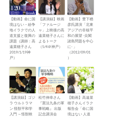
【動画】命に国
【講演録】映画
【動画】豊下楢
境はない – 紛争
「ファルージ
彦氏講演「北東
地イラクでの人
ャ」上映後の高
アジアの非核平
道支援と復興の
遠菜穂子さんに
和の展望 -尖閣
課題（講師：高
よるトーク
諸島問題を中心
遠菜穂子さん
（5/4＠神戸）
に- 」
2019/1/19神
（2012/09/01
戸）
）
【講演録】ゴジ
松竹伸幸さん
【動画】高遠菜
ラ ウルトラマ
『憲法九条の軍
穂子さんイラク
ン 怪獣平和学
事戦略』 出版
報告会「命に国
入門 ～怪獣映
記念講演会
境はない 人道