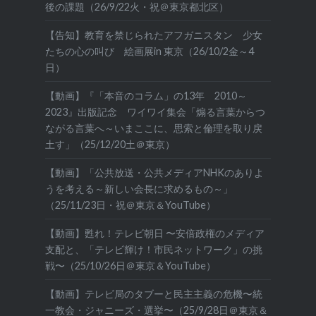
後の課題（26/9/22火・祝＠東京都北区）
【告知】教育を禁じられたアフガニスタン 少女
たちの心の叫び 絵画展in 東京（26/10/2金～4
日）
【動画】『「本音のコラム」の13年 2010～
2023』出版記念 ワイワイ集会「煽る言葉からつ
ながる言葉へ～いまここに、思索と倫理を取り戻
土す」（25/12/20土＠東京）
【動画】「公共放送・公共メディアNHKのありよ
うを考える～新しい会長に求めるもの～」
（25/11/23日・祝＠東京＆YouTube）
【動画】甦れ！テレビ朝日 〜安倍政権のメディア
支配と、「テレビ輝け！市民ネットワーク」の挑
戦〜（25/10/26日＠東京＆YouTube）
【動画】テレビ局のタブーと民主主義の危機〜統
一教会・ジャニーズ・選挙〜（25/9/28日＠東京＆