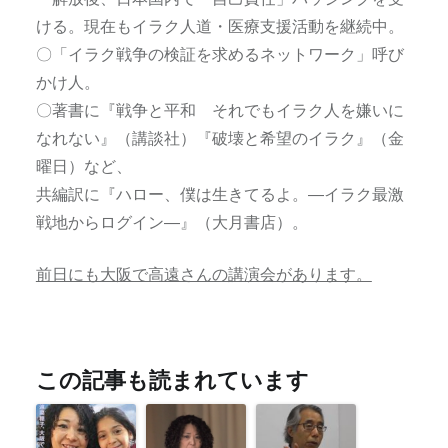
ける。
現在もイラク人道・医療支援活動を継続中。
〇「イラク戦争の検証を求めるネットワーク」呼び
かけ人
。
〇著書に『戦争と平和 それでもイラク人を嫌いに
なれな
い』（講談社）『破壊と希望のイラク』（金
曜日）など、
共編訳に『ハロー、僕は生きてるよ。―イラク最激
戦地
からログイン―』（大月書店）。
前日にも大阪で高遠さんの講演会があります。
この記事も読まれています