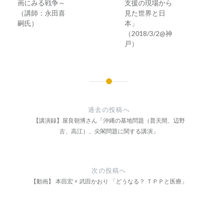
画にみる戦争～
支援の現場から
（講師：永田喜
見た世界と日
嗣氏）
本」
（2018/3/2@神
戸）
投
稿
過去の投稿へ
ナ
【講演録】屋良朝博さん「沖縄の基地問題（普天間、辺野
古、高江）、尖閣問題に関する講演」
ビ
ゲ
ー
次の投稿へ
【動画】 本田宏 × 武田かおり 「どうなる？ ＴＰＰと医療」
シ
ョ