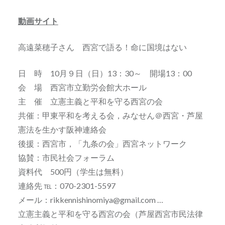
動画サイト
高遠菜穂子さん 西宮で語る！命に国境はない
日 時 10月９日（日）13：30～ 開場13：00
会 場 西宮市立勤労会館大ホール
主 催 立憲主義と平和を守る西宮の会
共催：甲東平和を考える会，みなせん＠西宮・芦屋
憲法を生かす阪神連絡会
後援：西宮市，「九条の会」西宮ネットワーク
協賛：市民社会フォーラム
資料代 500円（学生は無料）
連絡先 ℡：070-2301-5597
メール：rikkennishinomiya@gmai
l.com
…
立憲主義と平和を守る西宮の会（芦屋西宮市民法律