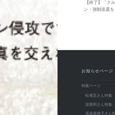
ョ
【終了】「ク
ン・強制送還をど
ン
お知らせページ
特集ページ
松尾匡さん特集
泥憲和さん特集
高遠菜穂子さん