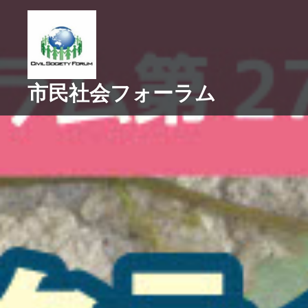
コ
ン
テ
ン
ツ
市民社会フォーラム
へ
ス
キ
ッ
プ