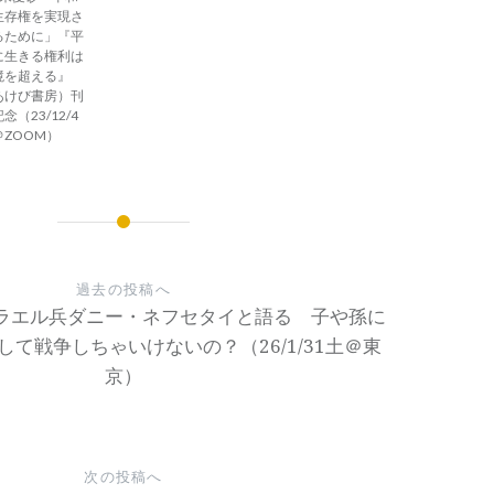
生存権を実現さ
るために」『平
に生きる権利は
境を超える』
あけび書房）刊
念（23/12/4
＠ZOOM）
過去の投稿へ
ラエル兵ダニー・ネフセタイと語る 子や孫に
て戦争しちゃいけないの？（26/1/31土＠東
京）
次の投稿へ