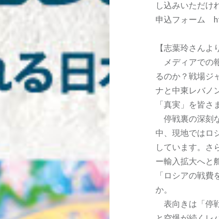
し込みいただけ
申込フォーム https
【志葉玲さんよ
メディアでの報
るのか？戦場ジ
ナと中東レバノ
「真実」を皆さ
停戦裏の深刻な
中、現地ではロ
しています。さ
ー輸入拡大へと
「ロシアの戦費
か。
表向きは「停戦
と空爆が続くレ