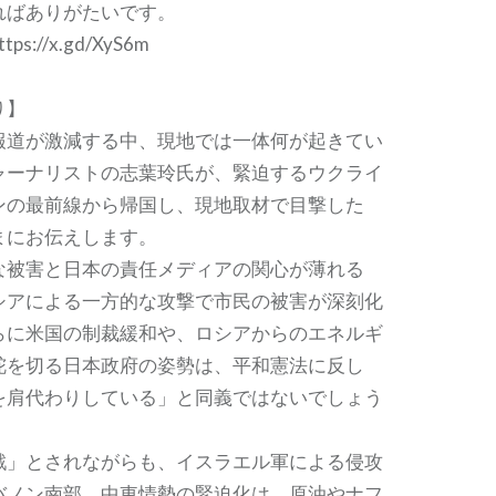
ればありがたいです。
://x.gd/XyS6m
り】
道が激減する中、現地では一体何が起きてい
ャーナリストの志葉玲氏が、緊迫するウクライ
ンの最前線から帰国し、現地取材で目撃した
まにお伝えします。
被害と日本の責任メディアの関心が薄れる
シアによる一方的な攻撃で市民の被害が深刻化
らに米国の制裁緩和や、ロシアからのエネルギ
舵を切る日本政府の姿勢は、平和憲法に反し
を肩代わりしている」と同義ではないでしょう
」とされながらも、イスラエル軍による侵攻
バノン南部。中東情勢の緊迫化は、原油やナフ