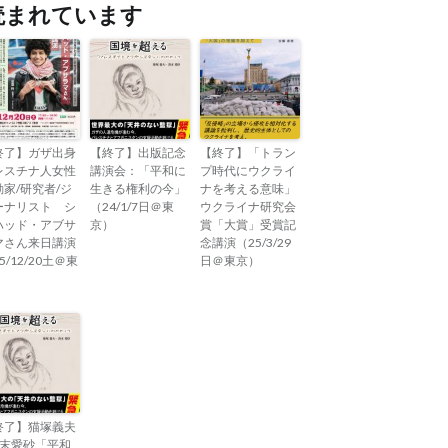
読まれています
終了】ガザ出身
【終了】出版記念
【終了】「トラン
レスチナ人女性
講演会：「平和に
プ時代にウクライ
動家/研究者/ジ
生きる権利の今」
ナを考える意味」
ーナリスト シ
（24/1/7日＠東
ウクライナ研究会
ハッド・アブサ
京）
賞「大賞」受賞記
マさん来日講演
念講演（25/3/29
5/12/20土＠東
日＠東京）
）
終了】猫塚義夫
清末愛砂「平和