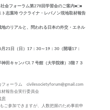
フォーラム第278回学習会のご案内■□■
志葉玲 ウクライナ・レバノン現地取材報告
戦地のリアルと、問われる日本の外交・エネル
6月21日（日）17：30～19：30（開場17：
学神田キャンパス７号館（大学院棟）3階７３
ラム civilesocietyforum@gmail.com
報告会実行委員会
書房
でもご参加できますが、人数把握のため事前申