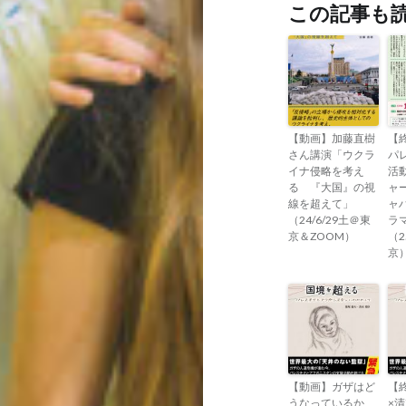
この記事も
【動画】加藤直樹
【
さん講演「ウクラ
パ
イナ侵略を考え
活
る 『大国』の視
ャ
線を超えて」
ャ
（24/6/29土＠東
ラ
京＆ZOOM）
（2
京
【動画】ガザはど
【
うなっているか、
×