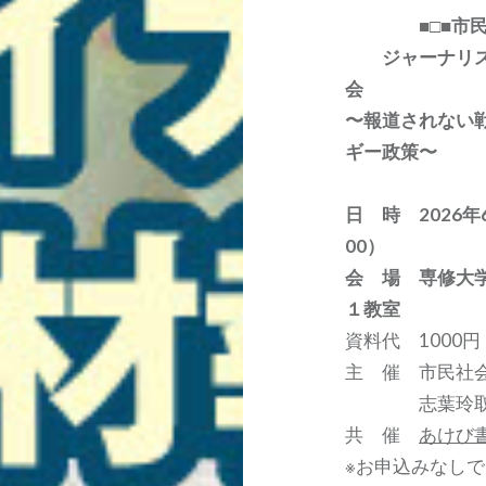
■□■市民社会
ジャーナリスト
会
〜報道されない
ギー政策〜
日 時 2026年
00）
会 場 専修大
１教室
資料代 1000円
主 催 市民社会フォー
志葉玲取材
共 催
あけび
※お申込みなし