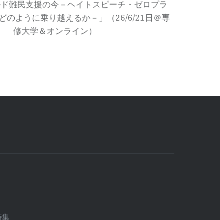
ルド難民支援の今－ヘイトスピーチ・ゼロプラ
のように乗り越えるか－」（26/6/21日＠専
修大学＆オンライン）
特集