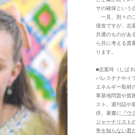
サの確保という
一見、別々のこ
侵攻ですが、志
共通のものがあ
ら共に考える貴
ります。
■志葉玲（しば 
パレスチナやイ
エネルギー取材
軍基地問題や貧困
スト。週刊誌や
供。著書に
『ウ
ジャーナリスト
争を知らない君