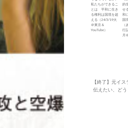
私たちができるこ
的
とは 平和に生き
せ
る権利は国境を超
和
える（24/3/19火
国
＠東京＆
（
YouTube）
行記
月
投
稿
ナ
【終了】元イス
伝えたい、どうし
ビ
ゲ
ー
シ