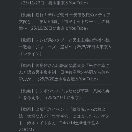
（25/11/23日・祝＠東京＆YouTube）
【動画】甦れ！テレビ朝日 〜安倍政権のメディア
支配と、「テレビ輝け！市民ネットワーク」の挑
戦〜（25/10/26日＠東京＆YouTube）
【動画】テレビ局のタブーと民主主義の危機〜統
一教会・ジャニーズ・選挙〜（25/9/28日＠東京＆
オンライン）
【動画】後房雄さん出版記念講演会「松竹伸幸さ
んと語る民主集中制 日伊共産党の格闘から何を
学ぶか」（25/9/20土＠名古屋＆YouTube）
【動画】シンポジウム「ふたたび革新・共同の再
生を考える」（25/5/10土＠東京）
【動画】出版記念イベント『陰謀論からの救出
法 大切な人が「ウサギ穴」にはまったら』ゲス
ト：鈴木エイトさん（24/9/14土＠北千住＆
ZOOM）