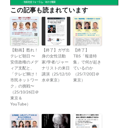
この記事も読まれています
【動画】甦れ！
【終了】ガザ出
【終了】
テレビ朝日 〜
身の女性活動
TBS「報道特
安倍政権のメデ
家/学者/ジャー
集」で何が起き
ィア支配と、
ナリストの来日
ているのか
「テレビ輝け！
講演（25/12/10
（25/7/20日＠
市民ネットワー
水＠東京）
東京）
ク」の挑戦〜
（25/10/26日＠
東京＆
YouTube）