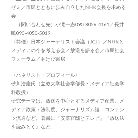
ゼミ／市民とともに歩み自立したNHK会長を求める
会
（問い合わせ先）小滝一志090-8056-4161／長井
暁090-4050-5019
〈共催〉日本ジャーナリスト会議（JCJ）／NHKと
メディアの今を考える会／放送を語る会／市民社会
フォーラム／あけび書房
〈パネリスト・プロフィール〉
砂川浩慶氏（立教大学社会学部長・メディア社会学
科教授）
研究テーマは、放送を中心とするメディア産業、メ
ディア政策・法制度、ジャーナリズム論、コンテン
ツ流通など。著書に『安倍官邸とテレビ』『放送法
を読みとく』など。