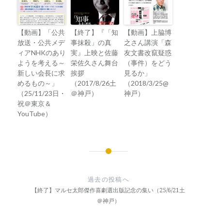
【動画】「公共
【終了】『「知
【動画】上脇博
放送・公共メデ
事抹殺」の真
之さん講演「森
ィアNHKのあり
実』上映と佐藤
友文書改竄疑惑
ようを考える～
栄佐久さん舞台
（事件）をどう
新しい会長に求
挨拶
見るか」
めるもの～」
（2017/8/26土
（2018/3/25@
（25/11/23日・
＠神戸）
神戸）
祝＠東京＆
YouTube）
投
稿
過去の投稿へ
ナ
【終了】マルセ太郎傑作喜劇選出版記念の集い（25/6/21土
＠神戸）
ビ