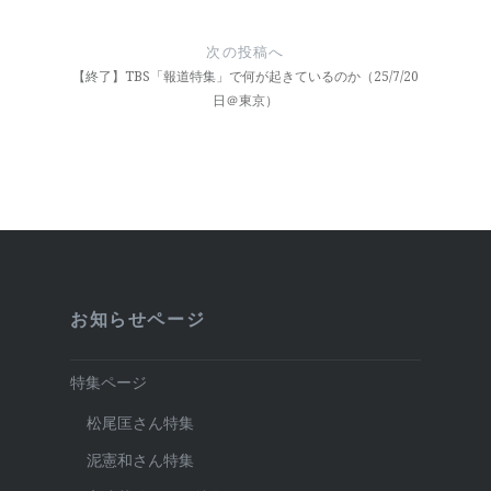
ゲ
ー
次の投稿へ
【終了】TBS「報道特集」で何が起きているのか（25/7/20
シ
日＠東京）
ョ
ン
お知らせページ
特集ページ
松尾匡さん特集
泥憲和さん特集