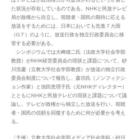
た状況が存在しているのである。NHKと民放テレビ
局が政権から自立し、視聴者・国民の期待に応える
放送をするためには、日本においても先進７カ国
（G７）のように、放送行政を独立行政委員会に移
管する必要がある。
シンポジウムでは大﨑雄二氏（法政大学社会学部
教授）がNHK経営委員会の現状と課題について、砂
川浩慶（立教大学社会学部教授）が放送の独立行政
委員会制度について報告し、森功氏（ノンフィクシ
ョン作家）と池田恵理子氏（元NHKディレクター）
とともにNHKと民放テレビの現状と課題について議
論し、テレビが政権から独立した放送を行い、視聴
者・国民の信頼を回復するために何が必要かを考え
る。
〈主催〉立教大学社会学部メディア社会学科・砂川