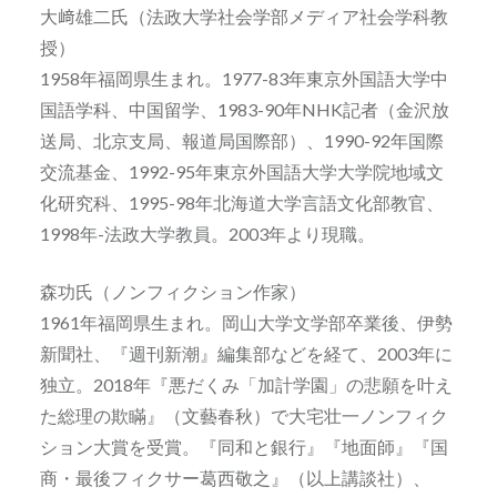
大﨑雄二氏（法政大学社会学部メディア社会学科教
授）
1958年福岡県生まれ。1977-83年東京外国語大学中
国語学科、中国留学、1983-90年NHK記者（金沢放
送局、北京支局、報道局国際部）、1990-92年国際
交流基金、1992-95年東京外国語大学大学院地域文
化研究科、1995-98年北海道大学言語文化部教官、
1998年-法政大学教員。2003年より現職。
森功氏（ノンフィクション作家）
1961年福岡県生まれ。岡山大学文学部卒業後、伊勢
新聞社、『週刊新潮』編集部などを経て、2003年に
独立。2018年『悪だくみ「加計学園」の悲願を叶え
た総理の欺瞞』（文藝春秋）で大宅壮一ノンフィク
ション大賞を受賞。『同和と銀行』『地面師』『国
商・最後フィクサー葛西敬之』（以上講談社）、