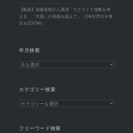
【動画】加藤直樹さん講演「ウクライナ侵略を考
える 『大国』の視線を超えて」（24/6/29土＠東
京＆ZOOM）
年月検索
年
月
検
索
カテゴリー検索
カ
テ
ゴ
リ
フリーワード検索
ー