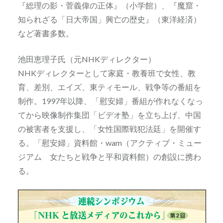
『総理の影・菅義偉の正体』（小学館）、『魔窟・
知られざる「日大帝国」興亡の歴史』（東洋経済）
など著書多数。
池田恵理子氏（元NHKディレクター）
NHKディレクターとして家庭・教養班で女性、教
育、差別、エイズ、東ティモール、戦争等の番組を
制作。1997年以降、「慰安婦」番組が作れなくなっ
てから映像制作集団「ビデオ塾」を立ち上げ、中国
の被害者を支援し、「女性国際戦犯法廷」を開催す
る。「慰安婦」資料館・wam（アクティブ・ミュー
ジアム 女たちと戦争と平和資料館）の創設に携わ
る。