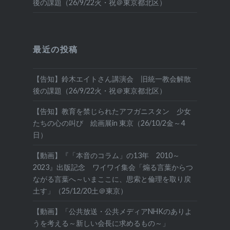
後の課題（26/9/22火・祝＠東京都北区）
最近の投稿
【告知】鈴木エイトさん講演会 旧統一教会解散
後の課題（26/9/22火・祝＠東京都北区）
【告知】教育を禁じられたアフガニスタン 少女
たちの心の叫び 絵画展in 東京（26/10/2金～4
日）
【動画】『「本音のコラム」の13年 2010～
2023』出版記念 ワイワイ集会「煽る言葉からつ
ながる言葉へ～いまここに、思索と倫理を取り戻
土す」（25/12/20土＠東京）
【動画】「公共放送・公共メディアNHKのありよ
うを考える～新しい会長に求めるもの～」