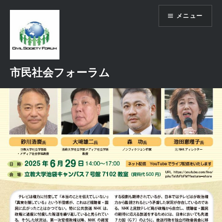
コ
メニュー
ン
テ
ン
ツ
へ
市民社会フォーラム
ス
キ
ッ
プ