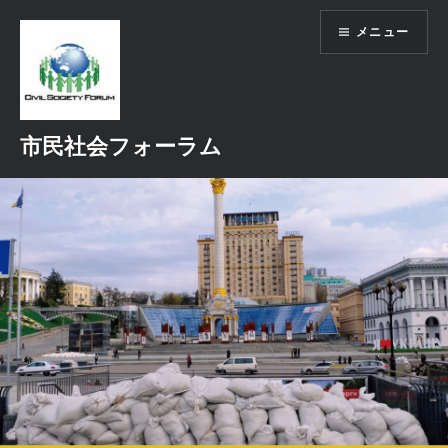
コ
メニュー
ン
テ
ン
ツ
へ
市民社会フォーラム
ス
キ
ッ
プ