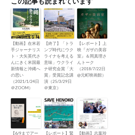
この記事も読まれています
【動画】在米若
【終了】「トラ
【レポート】上
手ジャーナリス
ンプ時代にウク
映『ガザの美容
ト・大矢英代さ
ライナを考える
室』＆岡真理さ
んにきく米国最
意味」ウクライ
んトーク
新情報と沖縄へ
ナ研究会賞「大
（2018/7/22日
の思い
賞」受賞記念講
@元町映画館）
（2021/1/24日
演（25/3/29日
＠ZOOM）
＠東京）
【6/9までアー
【レポート】緊
【動画】志葉玲