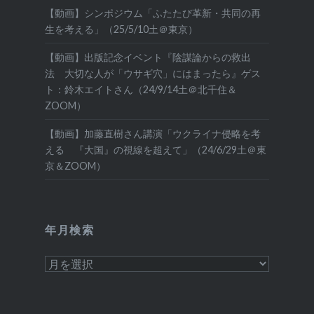
【動画】シンポジウム「ふたたび革新・共同の再
生を考える」（25/5/10土＠東京）
【動画】出版記念イベント『陰謀論からの救出
法 大切な人が「ウサギ穴」にはまったら』ゲス
ト：鈴木エイトさん（24/9/14土＠北千住＆
ZOOM）
【動画】加藤直樹さん講演「ウクライナ侵略を考
える 『大国』の視線を超えて」（24/6/29土＠東
京＆ZOOM）
年月検索
年
月
検
索