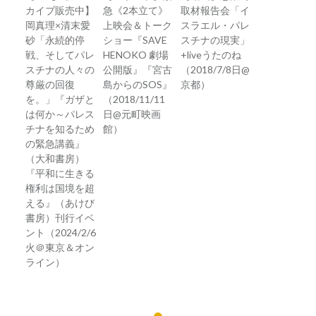
カイブ販売中】
急《2本立て》
取材報告会「イ
岡真理×清末愛
上映会＆トーク
スラエル・パレ
砂「永続的停
ショー『SAVE
スチナの現実」
戦、そしてパレ
HENOKO 劇場
+liveうたのね
スチナの人々の
公開版』『宮古
（2018/7/8日@
尊厳の回復
島からのSOS』
京都）
を。」『ガザと
（2018/11/11
は何か～パレス
日@元町映画
チナを知るため
館）
の緊急講義』
（大和書房）
『平和に生きる
権利は国境を超
える』（あけび
書房）刊行イベ
ント（2024/2/6
火＠東京＆オン
ライン）