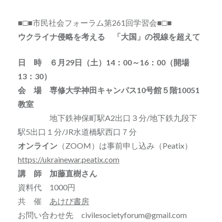
■□■市民社会フォーラム第261回学習会■□■
ウクライナ侵略を考える 「大国」の視線を超えて
日 時 ６月29日（土）14：00～16：00（開場
13：30）
会 場 専修大学神田キャンパス10号館５階10051
教室
地下鉄神保町駅A2出口３分/地下鉄九段下
駅5出口１分/JR水道橋駅西口７分
オンライン
（ZOOM）は事前申し込み（Peatix）
https://ukrainewar.peatix.com
講 師 加藤直樹さん
資料代 1000円
共 催
あけび書房
お問い合わせ先 civilesocietyforum@gmail.com