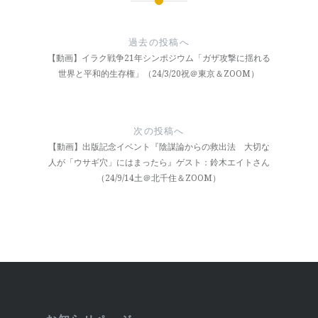
投
稿
過去の投稿へ
ナ
【動画】イラク戦争21年シンポジウム「ガザ攻撃に揺れる
世界と平和的生存権」（24/3/20祝＠東京＆ZOOM）
ビ
ゲ
ー
次の投稿へ
【動画】出版記念イベント『陰謀論からの救出法 大切な
シ
人が「ウサギ穴」にはまったら』ゲスト：鈴木エイトさん
（24/9/14土＠北千住＆ZOOM）
ョ
ン