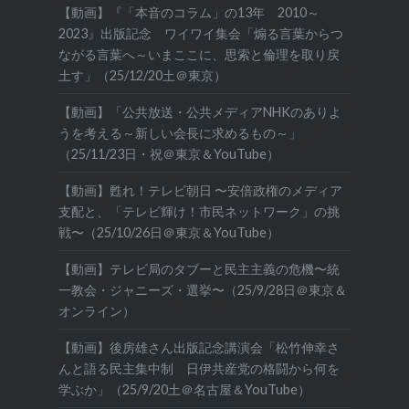
【動画】『「本音のコラム」の13年 2010～
2023』出版記念 ワイワイ集会「煽る言葉からつ
ながる言葉へ～いまここに、思索と倫理を取り戻
土す」（25/12/20土＠東京）
【動画】「公共放送・公共メディアNHKのありよ
うを考える～新しい会長に求めるもの～」
（25/11/23日・祝＠東京＆YouTube）
【動画】甦れ！テレビ朝日 〜安倍政権のメディア
支配と、「テレビ輝け！市民ネットワーク」の挑
戦〜（25/10/26日＠東京＆YouTube）
【動画】テレビ局のタブーと民主主義の危機〜統
一教会・ジャニーズ・選挙〜（25/9/28日＠東京＆
オンライン）
【動画】後房雄さん出版記念講演会「松竹伸幸さ
んと語る民主集中制 日伊共産党の格闘から何を
学ぶか」（25/9/20土＠名古屋＆YouTube）