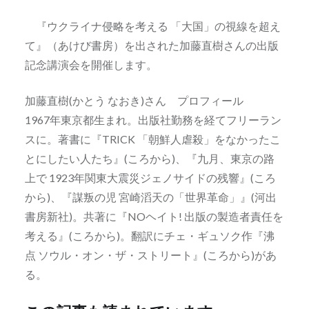
『ウクライナ侵略を考える 「大国」の視線を超え
て』（あけび書房）を出された加藤直樹さんの出版
記念講演会を開催します。
加藤直樹(かとう なおき)さん プロフィール
1967年東京都生まれ。出版社勤務を経てフリーラン
スに。著書に『TRICK 「朝鮮人虐殺」をなかったこ
とにしたい人たち』(ころから)、『九月、東京の路
上で 1923年関東大震災ジェノサイドの残響』(ころ
から)、『謀叛の児 宮崎滔天の「世界革命」』(河出
書房新社)。共著に『NOヘイト! 出版の製造者責任を
考える』(ころから)。翻訳にチェ・ギュソク作『沸
点 ソウル・オン・ザ・ストリート』(ころから)があ
る。