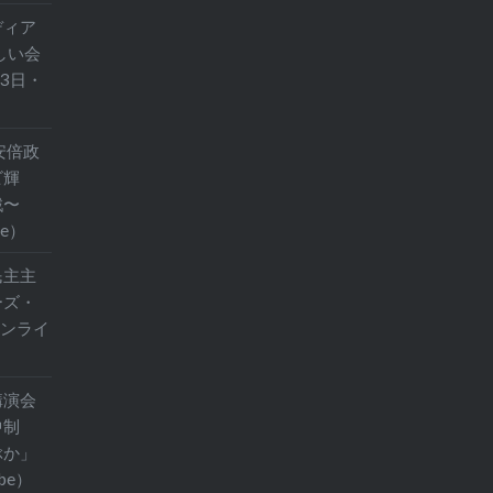
ディア
しい会
23日・
安倍政
ビ輝
戦〜
be）
民主主
ーズ・
オンライ
講演会
集中制
ぶか」
be）