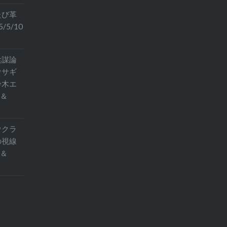
たび革
5/10
陰謀論
ウサギ
鈴木エ
住＆
ウクラ
の視線
京＆