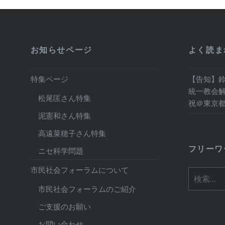
お知らせページ
よく読ま
特集ページ
【告知】
統一教会解
松尾匡さん特集
祝＠東京
泥憲和さん特集
高遠菜穂子さん特集
フリーワ
ニセ科学問題
市民社会フォーラムについて
検
索:
市民社会フォーラムのご紹介
ご支援のお願い
お問い合わせ