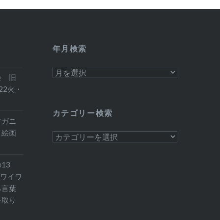
年月検索
年
会 旧
月
22火・
検
索
カテゴリー検索
フガニ
 絵画
カ
テ
ゴ
13
リ
 ワイワ
ー
る言葉
検
を取り
索
）