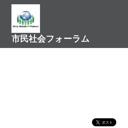
コ
ン
テ
ン
ツ
市民社会フォーラム
へ
ス
キ
ッ
プ