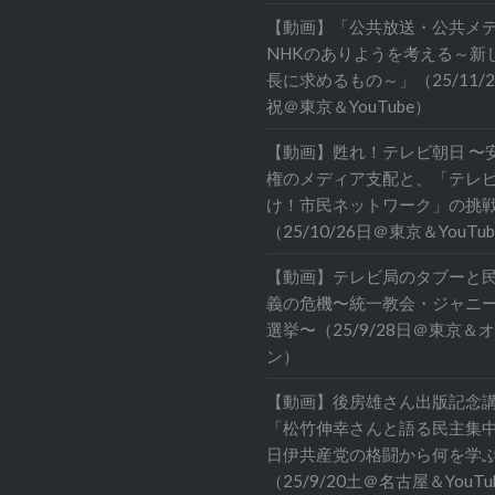
【動画】「公共放送・公共メ
NHKのありようを考える～新
長に求めるもの～」（25/11/
祝＠東京＆YouTube）
【動画】甦れ！テレビ朝日 〜
権のメディア支配と、「テレ
け！市民ネットワーク」の挑
（25/10/26日＠東京＆YouTu
【動画】テレビ局のタブーと
義の危機〜統一教会・ジャニ
選挙〜（25/9/28日＠東京＆
ン）
【動画】後房雄さん出版記念
「松竹伸幸さんと語る民主
日伊共産党の格闘から何を学
（25/9/20土＠名古屋＆YouTu