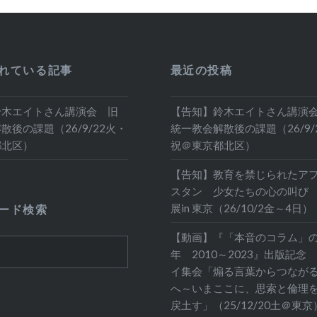
れている記事
最近の投稿
鈴木エイトさん講演会 旧
【告知】鈴木エイトさん講演
散後の課題（26/9/22火・
統一教会解散後の課題（26/9/
都北区）
祝＠東京都北区）
【告知】教育を禁じられたア
スタン 少女たちの心の叫び
展in 東京（26/10/2金～4日）
ード検索
【動画】『「本音のコラム」の
年 2010～2023』出版記念
イ集会「煽る言葉からつなが
へ～いまここに、思索と倫理
戻土す」（25/12/20土＠東京