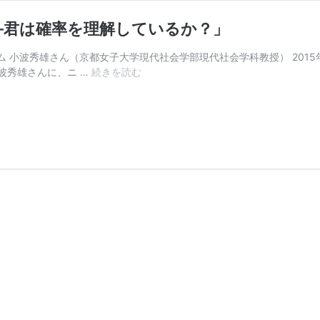
―君は確率を理解しているか？」
 小波秀雄さん（京都女子大学現代社会学部現代社会学科教授） 2015
小
波秀雄さんに、ニ …
続きを読む
波
秀
雄
さ
ん
講
演
「デ
タ
ラ
メ
を
科
学
す
る