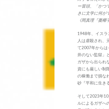
ー冒頭、「かつ
きに文学に何が
《岡真理『棗椰子
1948年、イス
人は虐殺され、
て2007年から
井のない監獄」
ガザから出られ
資にも厳しい制
の稼働まで損な
砂『平和に生き
そして2023年
ルによるガザへ