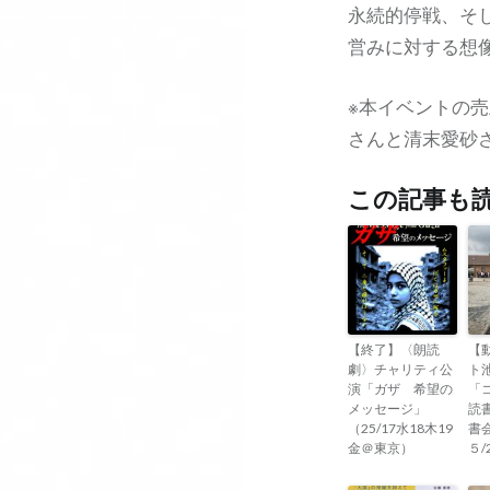
永続的停戦、そ
営みに対する想
※本イベントの
さんと清末愛砂
この記事も
【終了】〈朗読
【
劇〉チャリティ公
ト
演「ガザ 希望の
「
メッセージ」
読
（25/17水18木19
書会
金＠東京）
５/