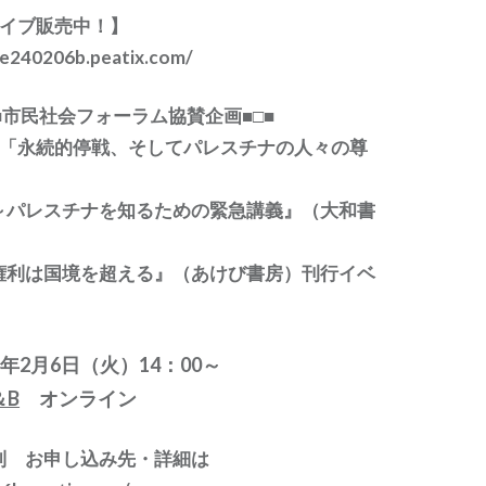
ーカイブ販売中！】
ve240206b.peatix.com/
会フォーラム協賛企画■□■
砂「永続的停戦、そしてパレスチナの人々の尊
～パレスチナを知るための緊急講義』（大和書
権利は国境を超える』（あけび書房）刊行イベ
4年2月6日（火）14：00～
＆B
オンライン
制 お申し込み先・詳細は