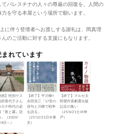
してパレスチナの人々の尊厳の回復を。人間の
像力を守る本屋という場所で願います。
売上に伴う登壇者へお渡しする謝礼は、岡真理
さんのご活動に対する支援にもなります。
読まれています
動画】特別ゲス
【終了】平川柳×
【終了】マルセ太
池田香代子さん
永田浩三「17音の
郎傑作喜劇選出版
コロナ時代の必
俳句と川柳で戦争
記念の集い
書『夜と霧』読
を語る」
（25/6/21土＠神
」（2020/
（25/12/21日＠東
戸）
24日～）
京）