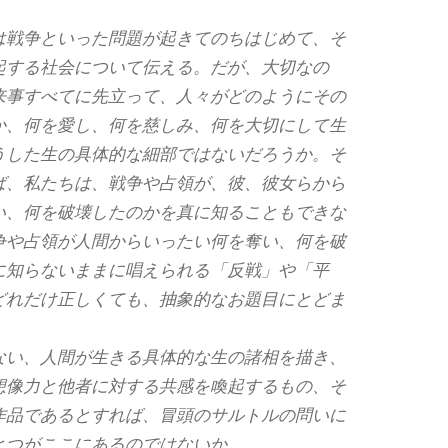
は戦争といった問題が起きてのちはじめて、そ
起する社会について伝える。だが、大切なの
来事すべてに先立って、人々がどのようにその
か、何を愛し、何を慈しみ、何を大切にして生
うした生の具体的な細部ではないだろうか。そ
ば、私たちは、戦争や占領が、彼、彼女らから
い、何を破壊したのかを真に知ることもできな
争や占領が人間からいったい何を奪い、何を破
に知らないままに唱えられる「反戦」や「平
どれだけ正しくても、抽象的なお題目にとどま
ない、人間が生きる具体的な生の諸相を描き、
想像力と他者に対する共感を喚起するもの、そ
作品であるとすれば、冒頭のサルトルの問いに
とつがここにあるのではないか。