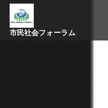
コ
ン
テ
ン
ツ
市民社会フォーラム
へ
ス
キ
ッ
プ