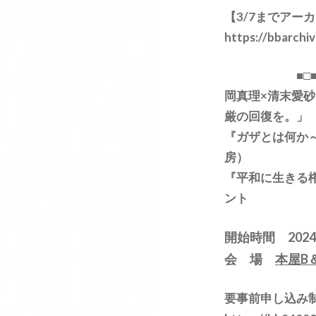
【3/7までア
https://bbarchi
■□■市民社
岡真理×清末愛
厳の回復を。」
『ガザとは何か
房）
『平和に生きる
ント
開始時間 202
会 場
本屋B
要事前申し込み