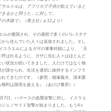
てサルトルは、アフリカで子供が飢えていると
できるかと問うた」に対して。
の木陰で』（青土社）p.12より》
ラエルが建国され、その過程で多くのパレスチナ
元から住んでいた人々は追放されました。そし
はイスラエルによるガザの軍事封鎖により、「天
と呼ばれるように、ガザに住む人々はほとんど
ない状況が続いてきました。人だけではなく物
限が課せられ、生活を適切に維持するインフラ
われてきたのです。（参照：猫塚義夫、清末愛
る権利は国境を超える』（あけび書房））
10月7日。ハマースの急襲攻撃に対し、イスラエ
のジェノサイド攻撃が始まりました。もう4ヶ