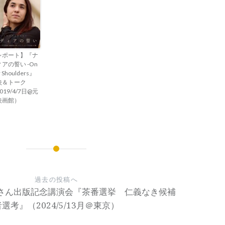
レポート】『ナ
アの誓い -On
 Shoulders』
映＆トーク
019/4/7日@元
映画館）
過去の投稿へ
さん出版記念講演会『茶番選挙 仁義なき候補
者選考』（2024/5/13月＠東京）