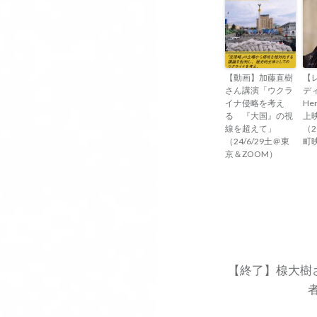
【動画】加藤直樹
【
さん講演「ウクラ
ディ
イナ侵略を考え
Her
る 『大国』の視
上
線を超えて」
（2
（24/6/29土＠東
町
京＆ZOOM）
投
稿
ナ
【終了】楾大樹
ビ