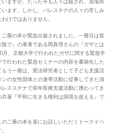
ていますが、たった今も人々は殺され、居場所
ています。しかし、パレスチナの人々の苦しみ
たわけではありません。
、二冊の本が緊急出版されました。一冊目は冒
木陰で』の著者である岡真理さんの『ガザとは
10月、京都大学で行われたガザに関する緊急学
学で行われた緊急セミナーの内容を書籍化した
てもう一冊は、憲法研究者として子ども支援活
タンの女性団体との連帯活動に従事してきた清
パレススチナで長年医療支援活動に携わってき
の共著『平和に生きる権利は国境を超える』で
、この二冊の本を基にお話しいただくトークイベ
す。