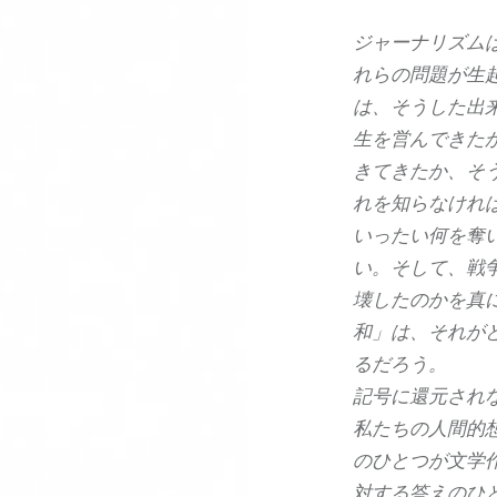
ジャーナリズム
れらの問題が生
は、そうした出
生を営んできた
きてきたか、そ
れを知らなけれ
いったい何を奪
い。そして、戦
壊したのかを真
和」は、それが
るだろう。
記号に還元され
私たちの人間的
のひとつが文学
対する答えのひ