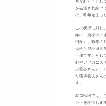
月が経とうとし
を破壊され続け
は、昨年始まっ
この状況に対し
頭の『棗椰子の
何か』。昨年の
習会と早稲田大
一冊です。そし
動やアフガニス
末愛砂さんと、
た猫塚義夫さん
す。
本屋B&Bでは
ントを開催しま