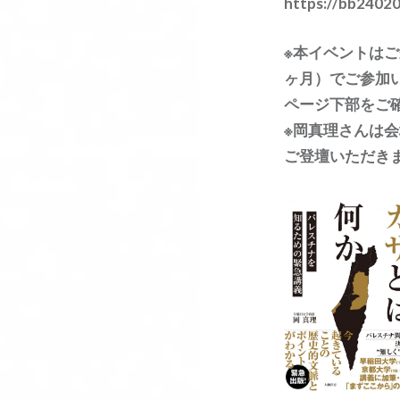
https://bb24020
※本イベントは
ヶ月）でご参加
ページ下部をご
※岡真理さんは
ご登壇いただき